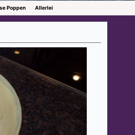
nse Poppen
Allerlei