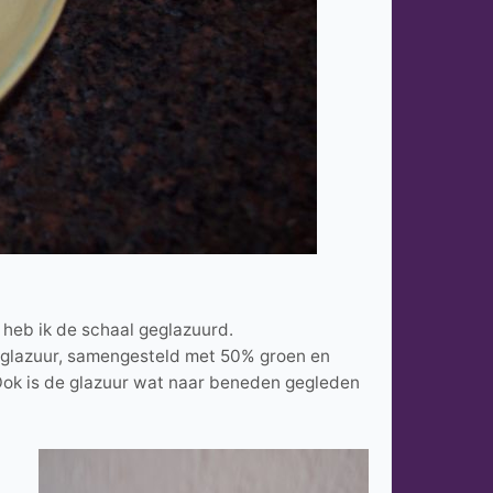
k heb ik de schaal geglazuurd.
n glazuur, samengesteld met 50% groen en
 Ook is de glazuur wat naar beneden gegleden