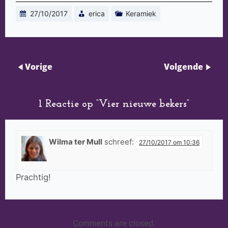
27/10/2017
erica
Keramiek
Vorige
Volgende
1 Reactie op “
Vier nieuwe bekers
”
Wilma ter Mull
schreef:
27/10/2017 om 10:36
Prachtig!
Comments are closed.