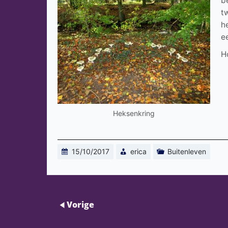
b
t
h
e
H
Heksenkring
15/10/2017
erica
Buitenleven
Vorige