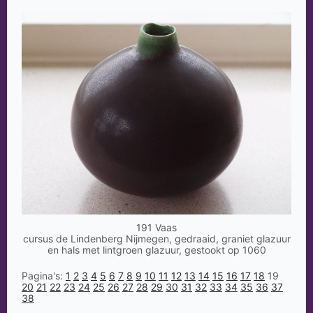
191 Vaas
cursus de Lindenberg Nijmegen, gedraaid, graniet glazuur
en hals met lintgroen glazuur, gestookt op 1060
Pagina's:
1
2
3
4
5
6
7
8
9
10
11
12
13
14
15
16
17
18
19
20
21
22
23
24
25
26
27
28
29
30
31
32
33
34
35
36
37
38