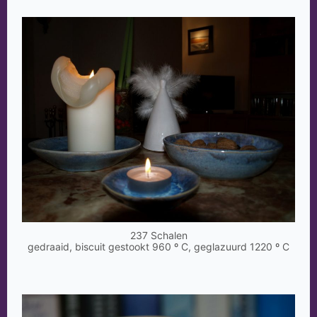
237 Schalen
gedraaid, biscuit gestookt 960 º C, geglazuurd 1220 º C