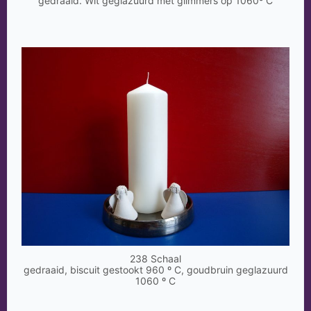
gedraaid. Wit geglazuurd met glimmers op 1060º C
238 Schaal
gedraaid, biscuit gestookt 960 º C, goudbruin geglazuurd
1060 º C