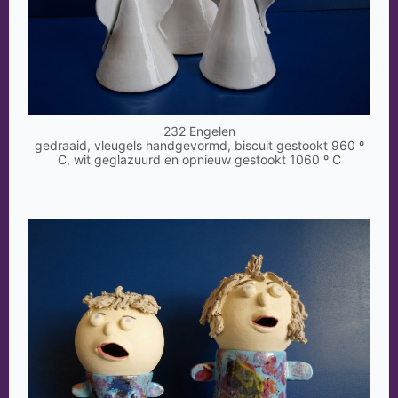
232 Engelen
gedraaid, vleugels handgevormd, biscuit gestookt 960 º
C, wit geglazuurd en opnieuw gestookt 1060 º C