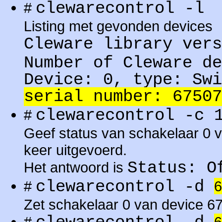
clewarecontrol -l
#
Listing met gevonden devices
Cleware library vers
Number of Cleware de
Device: 0, type: Swi
serial number: 67507
clewarecontrol -c
#
Geef status van schakelaar 0 
keer uitgevoerd.
Status: O
Het antwoord is
clewarecontrol -d
#
6
Zet schakelaar 0 van device 6
#
6