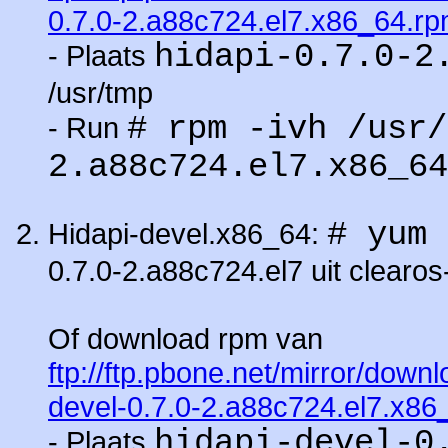
0.7.0-2.a88c724.el7.x86_64.r
hidapi-0.7.0-2
- Plaats
/usr/tmp
# rpm -ivh /usr/
- Run
2.a88c724.el7.x86_64
# yum 
Hidapi-devel.x86_64:
0.7.0-2.a88c724.el7 uit clearos
Of download rpm van
ftp://ftp.pbone.net/mirror/down
devel-0.7.0-2.a88c724.el7.x86
hidapi-devel-0
- Plaats