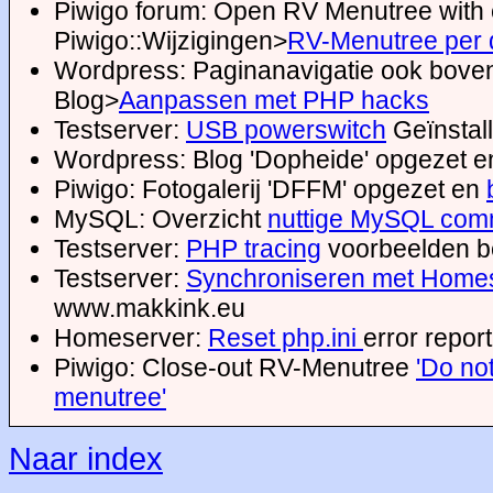
Piwigo forum: Open RV Menutree with
Piwigo::Wijzigingen>
RV-Menutree per d
Wordpress: Paginanavigatie ook bove
Blog>
Aanpassen met PHP hacks
Testserver:
USB powerswitch
Geïnstal
Wordpress: Blog 'Dopheide' opgezet 
Piwigo: Fotogalerij 'DFFM' opgezet en
MySQL: Overzicht
nuttige MySQL com
Testserver:
PHP tracing
voorbeelden b
Testserver:
Synchroniseren met Home
www.makkink.eu
Homeserver:
Reset php.ini
error report
Piwigo: Close-out RV-Menutree
'Do no
menutree'
Naar index