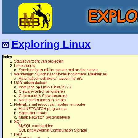
Exploring Linux
Index
1.
Statusoverzicht van projecten
2.
Linux scripts
a.
Synchroniseer off-line server met on-line server
3.
Webdesign: Switch naar Mobiel hoofdmenu Makkink.eu
a.
Automatisch schakelen tussen menu's
4.
USB netschakelaar
a.
Installatie op Linux ClearOS 7.2
b.
Clewarecontrol verwijderen
c.
Commando's Clewarecontrol
d.
Korte commando's in scripts
5.
Netwatch met reboot van modem en router
a.
Het NETWATCH programma
b.
Script Net-reboot
c.
Maak Netwatch Systemservice
6.
SQL
MySQL voorbeelden
SQL phpMyAdmin Configuration Storage
7.
PHP