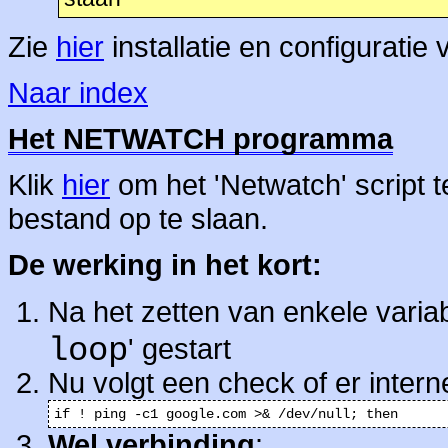
Zie
hier
installatie en configurati
Naar index
Het NETWATCH programma
Klik
hier
om het 'Netwatch' script 
bestand op te slaan.
De werking in het kort:
Na het zetten van enkele varia
loop
' gestart
Nu volgt een check of er interne
if ! ping -c1 google.com >& /dev/null; then
Wel verbinding
: