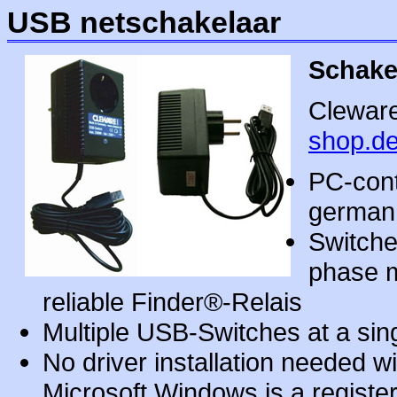
USB netschakelaar
Schake
Clewar
shop.d
PC-cont
german 
Switche
phase m
reliable Finder®-Relais
Multiple USB-Switches at a sin
No driver installation needed 
Microsoft Windows is a registe