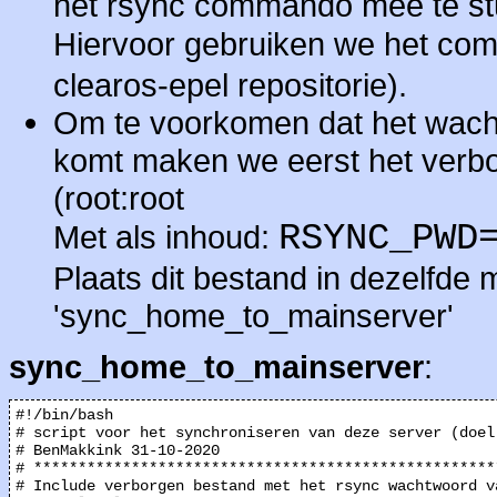
het rsync commando mee te st
Hiervoor gebruiken we het c
clearos-epel repositorie).
Om te voorkomen dat het wacht
komt maken we eerst het verb
(root:root
RSYNC_PWD
Met als inhoud:
Plaats dit bestand in dezelfde 
'sync_home_to_mainserver'
sync_home_to_mainserver
:
#!/bin/bash

# script voor het synchroniseren van deze server (doel
# BenMakkink 31-10-2020

# ****************************************************
# Include verborgen bestand met het rsync wachtwoord va