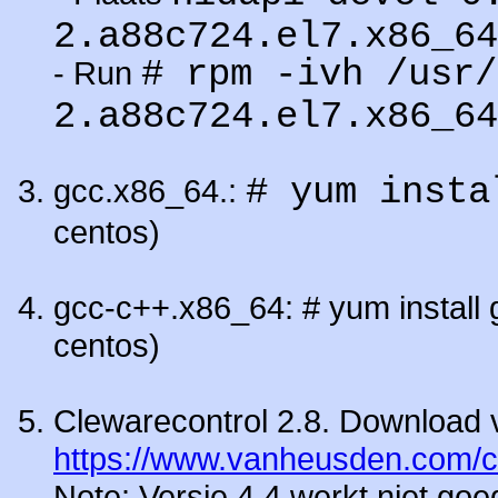
2.a88c724.el7.x86_64
# rpm -ivh /usr/
- Run
2.a88c724.el7.x86_64
# yum insta
gcc.x86_64.:
centos)
gcc-c++.x86_64: # yum install 
centos)
Clewarecontrol 2.8. Download 
https://www.vanheusden.com/cle
Note: Versie 4.4 werkt niet goe