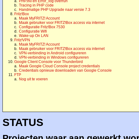
a.
PHP.INI en Error_log overrun
b.
Tracing in PHP code
c.
Handmatige PHP Upgrade naar versie 7.3
8.
Fritz!Box
a.
Maak MyFRITZ! Account
b.
Maak gebruiker voor FRITZ!Box access via internet
c.
Configuratie Fritz!Box 7530
d.
Configuratie Wifi
e.
Wake-up On LAN
9.
Fritz!VPN
a.
Maak MyFRITZ! Account
b.
Maak gebruiker voor FRITZ!Box access via internet
c.
VPN-verbinding in Android configureren
d.
VPN-verbinding in Windows configureren
10.
Google Client Console voor Thunderbird
a.
Maak Google Cloud Console project credentials
b.
Credentials opnieuw downloaden van Google Console
11.
FTP
a.
Nog uit te voeren
STATUS
Projecten waar aan gewerkt wo