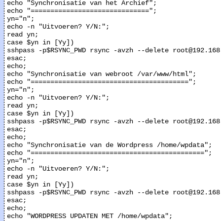
echo "Synchronisatie van het Archief";

echo "==============================";

yn="n";

echo -n "Uitvoeren? Y/N:";

read yn;

case $yn in [Yy])

sshpass -p$RSYNC_PWD rsync -avzh --delete root@192.168
esac;

echo;

echo "Synchronisatie van webroot /var/www/html";

echo "========================================";

yn="n";

echo -n "Uitvoeren? Y/N:";

read yn;

case $yn in [Yy])

sshpass -p$RSYNC_PWD rsync -avzh --delete root@192.168
esac;

echo;

echo "Synchronisatie van de Wordpress /home/wpdata";

echo "============================================";

yn="n";

echo -n "Uitvoeren? Y/N:";

read yn;

case $yn in [Yy])

sshpass -p$RSYNC_PWD rsync -avzh --delete root@192.168
esac;

echo;

echo "WORDPRESS UPDATEN MET /home/wpdata";
