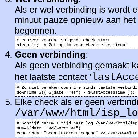
Als er wel verbinding is wordt
minuut pauze opnieuw aan het 
begonnen.
# Pauzeer voordat volgende check start

sleep 1m;  # Zet op 1m voor check elke minuut
Geen verbinding
:
Als geen verbinding gemaakt k
lastAcc
het laatste contact '
# Zo niet bereken downTime sinds laatste verbindin
downTime=$(( $(date +"%s") - $lastAccessTime ));
Elke check als er geen verbindi
/var/www/html/isp_lo
# Schrijf datum + tijd naar log /var/www/html/isp_
NOW=$(date +"%d/%m/%Y %T")

echo $NOW: "Geen internettoegang" >> /var/www/htm