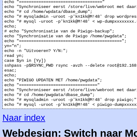
echo "=================================="

echo "Synchroniseer eerst /store/live/webroot met daar
echo "# cd /home/wpdata/dbase_dump";

echo "# mysqladmin -uroot -p'kn1kk@M!48' drop wordpress
echo "# mysql -uroot -p'kn1kk@M!48' < wp-dumpxxxxxxxx.s
echo;

# echo "Synchronisatie van de Piwigo-backup";

echo "Synchronisatie van de Piwigo /home/pwgdata";

echo "==========================================";

yn="n";

echo -n "Uitvoeren? Y/N:";

read yn;

case $yn in [Yy])

sshpass -p$RSYNC_PWD rsync -avzh --delete root@192.168
esac;

echo;

echo "PIWIGO UPDATEN MET /home/pwgdata";

echo "================================"

echo "Synchroniseer eerst /store/live/webroot met daar
echo "# cd /home/pwgdata/dbase_dump";

echo "# mysqladmin -uroot -p'kn1kk@M!48' drop piwigo;";
Naar index
Webdesign: Switch naar M