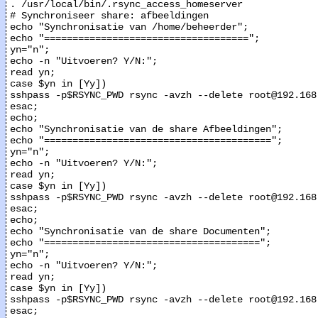
. /usr/local/bin/.rsync_access_homeserver

# Synchroniseer share: afbeeldingen

echo "Synchronisatie van /home/beheerder";

echo "====================================";

yn="n";

echo -n "Uitvoeren? Y/N:";

read yn;

case $yn in [Yy])

sshpass -p$RSYNC_PWD rsync -avzh --delete root@192.168
esac;

echo;

echo "Synchronisatie van de share Afbeeldingen";

echo "========================================";

yn="n";

echo -n "Uitvoeren? Y/N:";

read yn;

case $yn in [Yy])

sshpass -p$RSYNC_PWD rsync -avzh --delete root@192.168
esac;

echo;

echo "Synchronisatie van de share Documenten";

echo "======================================";

yn="n";

echo -n "Uitvoeren? Y/N:";

read yn;

case $yn in [Yy])

sshpass -p$RSYNC_PWD rsync -avzh --delete root@192.168
esac;
