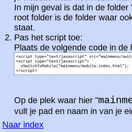
In mijn geval is dat in de folde
root folder is de folder waar oo
staat.
Pas het script toe:
Plaats de volgende code in de 
<script type="text/javascript" src="mainmenu/swit
<script type="text/javascript">

  vSwitchToMobile("mainmenu/mobile-index.html");

</script>
mainm
Op de plek waar hier "
vult je pad en naam in van je 
Naar index