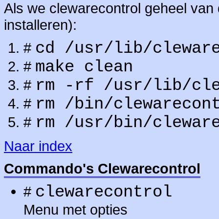
Als we clewarecontrol geheel van d
installeren):
cd /usr/lib/clewar
#
make clean
#
rm -rf /usr/lib/cl
#
rm /bin/clewarecon
#
rm /usr/bin/clewar
#
Naar index
Commando's Clewarecontrol
clewarecontrol
#
Menu met opties