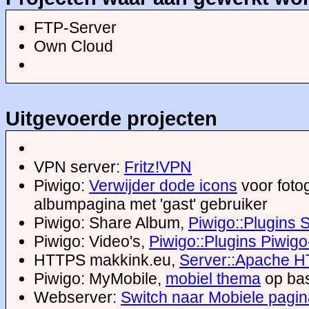
FTP-Server
Own Cloud
Uitgevoerde projecten
VPN server:
Fritz!VPN
Piwigo:
Verwijder dode icons
voor foto
albumpagina met 'gast' gebruiker
Piwigo: Share Album,
Piwigo::Plugins
Piwigo: Video's,
Piwigo::Plugins Piwig
HTTPS makkink.eu,
Server::Apache HT
Piwigo: MyMobile,
mobiel thema
op bas
Webserver:
Switch naar Mobiele pagi