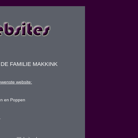
DE FAMILIE MAKKINK
ewenste website:
en en Poppen
r